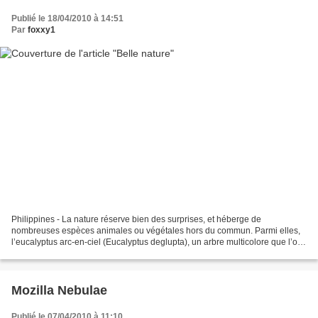
Publié le 18/04/2010 à 14:51
Par
foxxy1
Philippines - La nature réserve bien des surprises, et héberge de
nombreuses espèces animales ou végétales hors du commun. Parmi elles,
l’eucalyptus arc-en-ciel (Eucalyptus deglupta), un arbre multicolore que l’on
croirait droit sorti de l’imagination...
Mozilla Nebulae
Publié le 07/04/2010 à 11:10