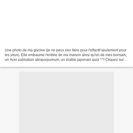
Une photo de ma glycine (je ne peux rien faire pour l'olfactif seulement pour
les yeux). Elle embaume l'entrée de ma maison ainsi qu'un de mes bonsaïs,
un Acer palmatum atropurpureum, un érable japonais quoi ^^! Cliquez sur
les photos pour agrandir le...