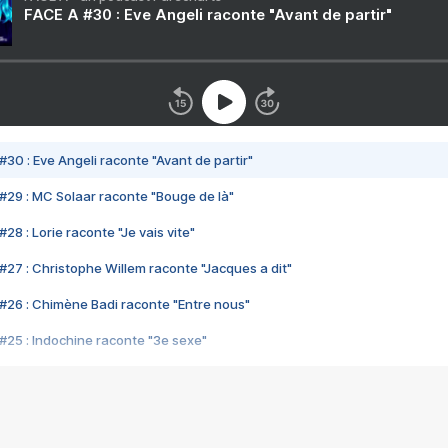
FACE A #30 : Eve Angeli raconte "Avant de partir"
#30 : Eve Angeli raconte "Avant de partir"
#29 : MC Solaar raconte "Bouge de là"
28 : Lorie raconte "Je vais vite"
#27 : Christophe Willem raconte "Jacques a dit"
#26 : Chimène Badi raconte "Entre nous"
#25 : Indochine raconte "3e sexe"
#24 : Zaho raconte "C'est chelou"
#23 : Patrick Bruel raconte "Au café des délices"