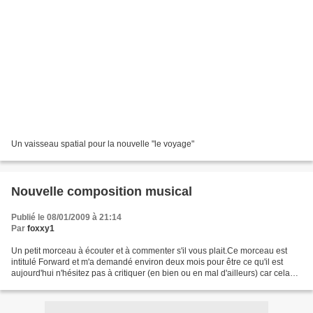
Un vaisseau spatial pour la nouvelle "le voyage"
Nouvelle composition musical
Publié le 08/01/2009 à 21:14
Par
foxxy1
Un petit morceau à écouter et à commenter s'il vous plait.Ce morceau est
intitulé Forward et m'a demandé environ deux mois pour être ce qu'il est
aujourd'hui n'hésitez pas à critiquer (en bien ou en mal d'ailleurs) car cela
me permettra d'évoluer aussi.Pour...