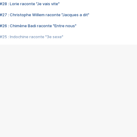
28 : Lorie raconte "Je vais vite"
#27 : Christophe Willem raconte "Jacques a dit"
#26 : Chimène Badi raconte "Entre nous"
#25 : Indochine raconte "3e sexe"
#24 : Zaho raconte "C'est chelou"
#23 : Patrick Bruel raconte "Au café des délices"
#22 : Kyo raconte "Le chemin"
#21 : Nolwenn Leroy raconte "Cassé"
#20 : Patrick Hernandez raconte "Born to be alive"
#19 : Lorie raconte "Près de moi"
#18 : Michael Jones raconte "A nos actes manqués" (avec Jean-Jacque
#17 : Khaled raconte "Aïcha"
#16 : Corneille raconte "Parce qu'on vient de loin"