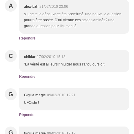
A
alex-bzh
21/02/2010 23:06
si une telle découverte était confirmé, une nouvelle question
pourra être posée. D'où vienne ces acides aminés? une
grande question pour l'humanité
Répondre
C
childar
17/02/2010 15:18
"La vérité est ailleurs!" Mulder nous l'a toujours dit!
Répondre
G
Gigi la magie
09/02/2010 12:21
UFOiste !
Répondre
G
Gigi la magie
09/02/2010 12:12