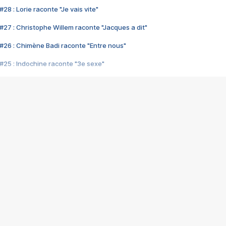
28 : Lorie raconte "Je vais vite"
#27 : Christophe Willem raconte "Jacques a dit"
#26 : Chimène Badi raconte "Entre nous"
#25 : Indochine raconte "3e sexe"
#24 : Zaho raconte "C'est chelou"
#23 : Patrick Bruel raconte "Au café des délices"
#22 : Kyo raconte "Le chemin"
#21 : Nolwenn Leroy raconte "Cassé"
#20 : Patrick Hernandez raconte "Born to be alive"
#19 : Lorie raconte "Près de moi"
#18 : Michael Jones raconte "A nos actes manqués" (avec Jean-Jacque
#17 : Khaled raconte "Aïcha"