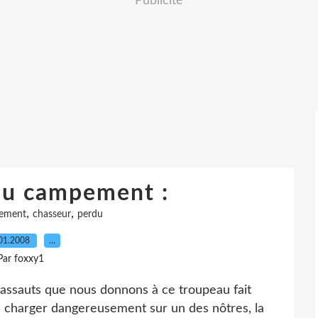
Publicité
au campement :
,
,
ement
chasseur
perdu
01.2008
…
Par foxxy1
assauts que nous donnons à ce troupeau fait
e charger dangereusement sur un des nôtres, la