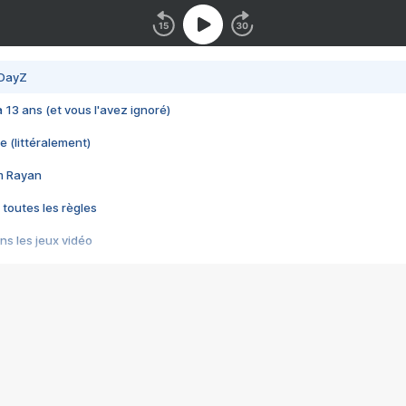
 DayZ
 a 13 ans (et vous l'avez ignoré)
e (littéralement)
im Rayan
 toutes les règles
s les jeux vidéo
us choquant de Rockstar ? - Le scandale BULLY
e plus moche de Steam
du RÊVE tourne au CAUCHEMAR
pendant 8 heures
it… à tort