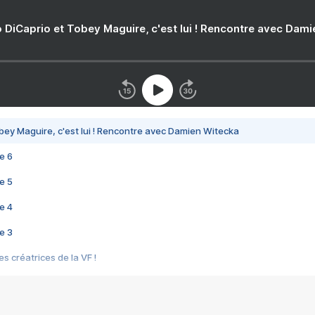
 DiCaprio et Tobey Maguire, c'est lui ! Rencontre avec Dam
bey Maguire, c'est lui ! Rencontre avec Damien Witecka
e 6
e 5
e 4
e 3
s créatrices de la VF !
e 2
e 1