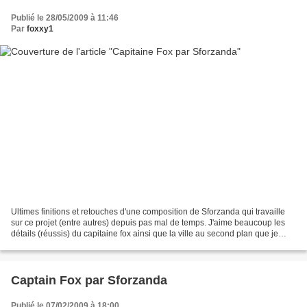
Publié le 28/05/2009 à 11:46
Par
foxxy1
Ultimes finitions et retouches d'une composition de Sforzanda qui travaille
sur ce projet (entre autres) depuis pas mal de temps. J'aime beaucoup les
détails (réussis) du capitaine fox ainsi que la ville au second plan que je
trouve vraiment très futuriste....
Captain Fox par Sforzanda
Publié le 07/02/2009 à 18:00