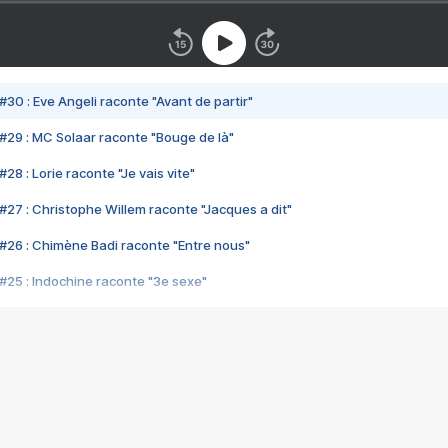
#30 : Eve Angeli raconte "Avant de partir"
#29 : MC Solaar raconte "Bouge de là"
28 : Lorie raconte "Je vais vite"
#27 : Christophe Willem raconte "Jacques a dit"
#26 : Chimène Badi raconte "Entre nous"
#25 : Indochine raconte "3e sexe"
#24 : Zaho raconte "C'est chelou"
#23 : Patrick Bruel raconte "Au café des délices"
#22 : Kyo raconte "Le chemin"
#21 : Nolwenn Leroy raconte "Cassé"