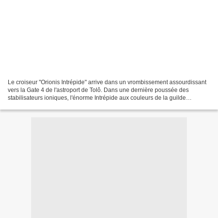
Le croiseur "Orionis Intrépide" arrive dans un vrombissement assourdissant
vers la Gate 4 de l'astroport de Tolô. Dans une dernière poussée des
stabilisateurs ioniques, l'énorme Intrépide aux couleurs de la guilde
d'Orionis se pose sur la plate-forme....