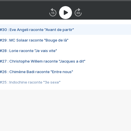
#30 : Eve Angeli raconte "Avant de partir"
#29 : MC Solaar raconte "Bouge de là"
28 : Lorie raconte "Je vais vite"
#27 : Christophe Willem raconte "Jacques a dit"
#26 : Chimène Badi raconte "Entre nous"
#25 : Indochine raconte "3e sexe"
#24 : Zaho raconte "C'est chelou"
#23 : Patrick Bruel raconte "Au café des délices"
#22 : Kyo raconte "Le chemin"
#21 : Nolwenn Leroy raconte "Cassé"