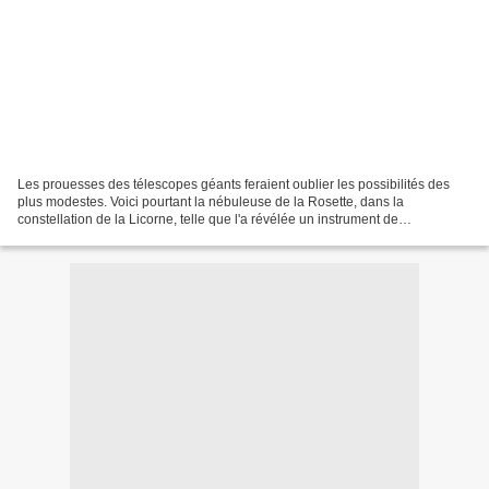
Les prouesses des télescopes géants feraient oublier les possibilités des
plus modestes. Voici pourtant la nébuleuse de la Rosette, dans la
constellation de la Licorne, telle que l'a révélée un instrument de
"seulement" 90 cm, à l'observatoire de Kitt...