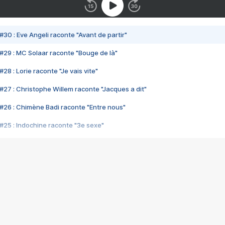
#30 : Eve Angeli raconte "Avant de partir"
#29 : MC Solaar raconte "Bouge de là"
28 : Lorie raconte "Je vais vite"
#27 : Christophe Willem raconte "Jacques a dit"
#26 : Chimène Badi raconte "Entre nous"
#25 : Indochine raconte "3e sexe"
#24 : Zaho raconte "C'est chelou"
#23 : Patrick Bruel raconte "Au café des délices"
#22 : Kyo raconte "Le chemin"
#21 : Nolwenn Leroy raconte "Cassé"
#20 : Patrick Hernandez raconte "Born to be alive"